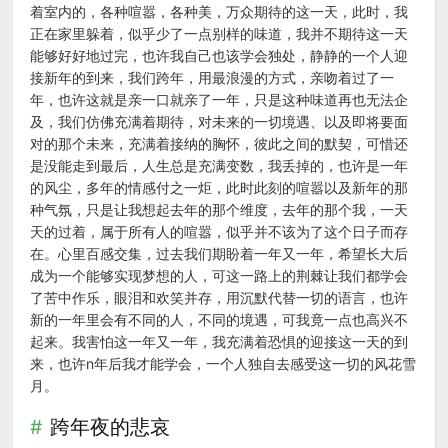
着室内的，各种喧嚣，各种美，万众期待的这一天，此时，我
正在家里躲着，似乎少了一点别样的味道，我并不期待这一天
能够好好地过完，也许我自己也该学会独处，静静的一个人迎
接新年的到来，我们跨年，用最浪漫的方式，亲吻着过了一
年，也许这就是亲一口就亲了一年，只是这种味道再也无法企
及，我们仿佛充满着期待，对未来的一切境遇、以及即将要面
对的那个未来，充满着接纳的胸怀，彼此之间的默契，可惜还
是没能走到最后，人生总是充满变数，我丢掉的，也许是一年
的风尘，多年的情感付之一炬，此时此刻的喧嚣以及新年的那
种气氛，只是让我想起去年的那个维度，去年的那个我，一天
天的过着，属于所有人的喧嚣，似乎并不该为了这个日子而存
在。心里百感交集，过去我们期盼着一年又一年，希望长大后
成为一个能够实现梦想的人，可这一路上的荆棘让我们都学会
了苦中作乐，眼泪和欢笑并存，用沉默代替一切的语言，也许
新的一年里会有不同的人，不同的境遇，可我竟一点也高兴不
起来。我害怕这一年又一年，我充满着恐惧的迎接这一天的到
来，也许n年后我才能学会，一个人独自去感受这一切的风花雪
月。
跨年夜的悲哀