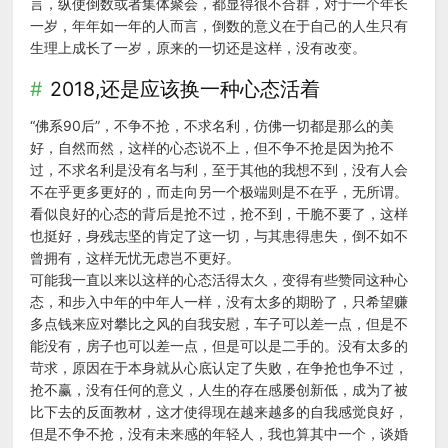
言，纵使倒数或者集体聚会，都显得很不合群，对于一个年长
一岁，年年如一年的人而言，倒数的意义在于自己的人生只有
生理上成长了一岁，原来的一切还是这样，没有改变。
2018,还是应该换一种心态活着
“佛系90后”，不争不抢，不求名利，仿佛一切都是那么的美
好，自然而然，这样的心态说不上，但不争不抢是因为抢不
过，不求名利是没有名与利，至于其他的我想不到，没有人会
不在乎更多更好的，而走向另一个极端则是不在乎，无所谓。
看似良好的心态的背后是抢不过，抢不到，干脆不要了，这样
也挺好，身残志坚的肯定了这一切，与其患得患失，倒不如不
曾拥有，这样无忧无虑岂不更好。
可能我一直以来以这样的心态活得太久，变得有些赞同这种心
态，和步入中年的中年人一样，没有太多的期盼了，只希望赚
多点钱来应对攀比之风的自我安慰，车子可以差一点，但是不
能没有，房子也可以差一点，但是可以是二手的。没有太多的
苛求，原因在于本身就从心底认定了失败，在争抢也争不过，
抢不赢，没有任何的意义，人生的存在感屡创新低，成为了被
比下去的反面教材，这才使得现在越来越多的自我感觉良好，
但是不争不抢，没有未来感的年轻人，我也算其中一个，谈婚