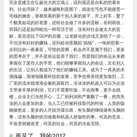
完全是建立在弘扬光大的立场上，说到底还是自私的想着名
利。社会浮躁了，越来越唯利是图了，就连乞丐也不能接受一
毛钱的施舍，谁都羡慕的那个别人家的孩子，开上好车，娶了
个貌美如花的好老婆，还给社会做了许多的贡献，名利双收，
而我们还是如同蛆虫一样苟活于世，没有对社会做太大的贡
献，甚至还拉了GDP的后腿，让老龄化的步伐又加快了一步，
不但没有好好的赚钱，还到处动歪脑筋“搞钱”，一味的想着一
步到位的一夜暴富，可惜的是啊，机会并不是属于我们，更多
的思考在于，并不是命运捉弄了我们，而是我们的命运从来都
掌握在了某些人的手里，他们能够掌握别人的命运，左右别人
的生活，让别人都成为了他们的赚钱工具。成为了一具具的木
偶傀儡，渐渐地随着科技的发展，竞争也将变得更加激烈，工
厂里的流水线渐渐会被机器取代，冷冰冰的机器人可以为企业
主带来丰厚的利润，它们不需要吃饭，不会闹事，更不会跳
楼，企业主们当然开心，工厂的利润和产量翻了一番，然而失
业的人会更加的多。当人工已经被科技取代的时候，人类的饭
碗被抢走，更多的人开始另谋出路，有头脑的继续做有头脑的
事，没有头脑的依旧做着和机器人抢饭吃的事。何其的悲哀，
不改变就被改变，何其的社会，何其的冷血无情。
再见了，我的2017