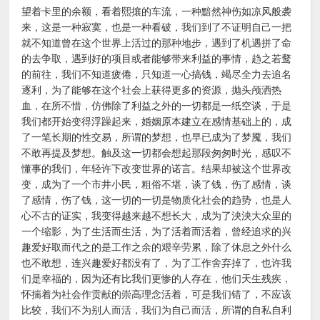
望着卡里的余额，看着熙攘的车流，一种黯然神伤如凉风般袭
来，这是一种寂寞，也是一种看破，我们到了不证明自己一把
就不知道曾在这个世界上活过的那种地步，遇到了机遇拼了命
的去争取，遇到好的项目或者能够带来利益的事情，趋之若鹜
的前往，我们不知道疲倦，只知道一心搞钱，竭尽全力去追名
逐利，为了能够在这个社会上获得更多的资源，抛头颅洒热
血，在所不惜，仿佛除了利益之外的一切都是一纸空谈，于是
我们都开始变得浮躁起来，婚姻原本建立在感情基础上的，成
了一笔长期的性交易，所谓的梦想，也早已成为了梦魇，我们
不敢再提及梦想。触及这一切都会想起那段匆匆时光，感叹不
懂事的我们，年轻许下改变世界的诺言。结果却被这个世界改
变，成为了一个市井小民，粗俗不堪，谈了钱，伤了感情，谈
了感情，伤了钱，这一切的一切是物质化社会的趋势，也是人
心不古的证实，我变得越来越不想长大，成为了泱泱大众里的
一个缩影，为了生活而生活，为了活着而活着，曾经追求的兴
趣爱好取而代之的是工作之余的艰辛劳累，除了休息之外什么
也不敢想，连兴趣爱好都没有了，为了工作舍弃掉了，也许我
们是幸福的，因为还有比我们更惨的人存在，他们天生残疾，
怀揣着为社会作贡献的崇高理念活着，可是我们错了，不应该
比较，我们不为别人而活，我们为自己而活，所谓的自私自利