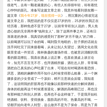
很老气，去有一颗老顽童的心，有些人长得很年轻，却有着忧
心忡忡的面孔。准备写这篇文章之前，我意外地看到朋友圈一
篇文章《
我今年27岁，现在慌得一比
》，用沉重的心情读完这
篇文章之后，我想说的是不仅仅是27岁的坎，25岁的坎我正在
经历着，那种焦虑不亚于27岁，以前常常听别人说的，男人焦
虑心烦的无非两件事“钱和女人”，除了这两件事之外，还有日
渐衰老的身体，我真切的感受到了那种“岁月不饶人”的刀锋，
以前喝酒可以玩了命的喝，喝到昏天地暗的，肚子撑的话就去
洗手间吐完了回来接着喝，从未让别人失望过，酒局文化在我
眼里变成一件笑话，推杯换盏的逢场作戏，也被意识清醒的我
看的眼花缭乱，我喜欢酒桌上说正事，也喜欢酒桌上谈古论
今，知无不言言无不尽，也拜酒精所赐，酒壮怂人胆，常常喝
酒把自己真实的心声吐露了出来，可现在却对喝酒有着恐惧，
厌恶，酒精的麻醉作用不知什么时候变得那么粗暴，从一个婀
娜多姿的少女变成了一个泼妇，稍不注意就会反噬，我知道
了，这说明我的肝脏再也不能像以前那样快速的分解掉酒精，
身体的机能再这个时候逐渐退化，解酒的高峰期已过，再也没
有那种能力和别人拼酒，也再也不会这样做了。于是我开始杜
绝酒精、饮料、变得挑食，脂肪高的不吃、热量高的不喝、一
切都开始向老年人转型，这么做并不是为了保命，而是为了肩