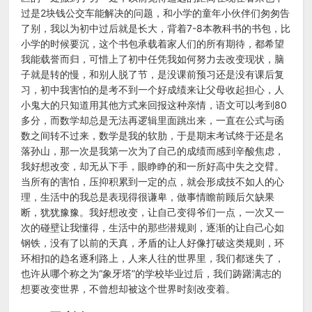
过是2块钱公交车能解决的问题，和小学的童年小伙伴们匆匆告
了别，我以为初中过后就是长大，背着7-8本教科书的书包，比
小学的时候要沉，这个书包承载着家人们的所有期待，都希望
我能载誉而归，可惜上了初中任凭我如何努力去改变现状，脑
子就是转的慢，和别人脱了节，是没课前预习还是没有课后复
习，初中我害怕的是考不到一个好成绩来让父母收起担心，人
小鬼大的只知道用其他方式来回报这种亲情，语文可以考到80
多分，而数学却总是无法再逻辑里面跳出来，一直在公式与函
数之间转不过来，数学是我的软肋，于是期末考试终于还是名
落孙山，那一次是我第一次为了自己的成绩而感到辛酸焦虑，
我好想改变，却无从下手，眼睁睁的和一所好高中失之交臂。
当所有的害怕，压抑积累到一定的点，就会形成技不如人的心
理，生活中的我总是表现得很谦卑，做事情瞻前顾后欠缺果
断，犹犹豫豫。我好想改变，让自己变得爷们一点，一次又一
次的碰壁让我懂得，生活中的那些潜规则，逐渐的让自己心如
钢铁，没有了以前的天真，矛盾的让人好像打破这类规则，环
环相扣的趋名逐利路上，人来人往的世界里，我们都迷失了，
也许从哪个称之为“象牙塔”的学校毕业过后，我们踌躇满志的
想要改变世界，不曾想却被这个世界时刻改变着。