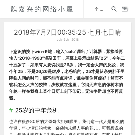
魏嘉兴的网络小屋
时间轴
一个人的自传
2018年7月7日00:35:25 七月七日晴
July 6th , 2018
下意识的按下win+R键，输入“calc”调出了计算器，紧接着再
输入“2018-1993”轻敲回车，屏幕上显示出结果“25”，今年二
十五岁了，如果有人要说我是26岁，我一定会大声的反驳，我
今年25，不是26,26是虚岁，老爸给的，25才是从亲妈肚子里
降临人间的时间，能不能有点常识，谁会和你算虚岁！然而不
管我怎么大声的狡辩，岁数就在这里，它悄无声息的像树木的
年轮一样在我身上某个日历上刻下印记，无法争辩却也不再反
驳。
25岁的中年危机
也许在很多80后的大哥哥大姐姐眼里，我们这一代人是那么的
年轻，年少轻狂的就像一朵朵尚未经人事的花儿，可我想说的
是，年龄从来都不是判断一个人成不成熟的标准，有些人长得