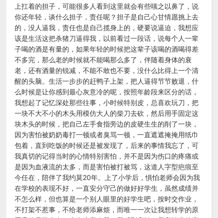
上扛着的担子，可能很多人看到这里就会有些嗤之以鼻了，说
你还年轻，谈什么担子，责任呢？担子是自己心甘情愿挑上去
的，没人逼我，责任也是自己揽身上的，硬要说逼迫，我想应
该是生活这把杀猪刀逼得我，以前看过一段话，说每个人一辈
子喝的酒是有量的，如果年轻的时候把这辈子该喝的酒喝得差
不多完，那么老的时候就不能喝那么多了，伴随着身体的衰
老，还有酒量的锐减，不能不敢也不要，没什么比得上一个清
醒的头脑。生活一步步的赶鸭子上架，把人逼得节节败退，什
么时候是让你感到最心灰意冷的呢，按照年龄段来区分的话，
我想起了记忆深处那些往事，小时候特别皮，总喜欢玩刀，把
一块不大不小的木头用模仿大人的柴刀去砍，然后用手固定这
块木头的时候，把自己左手食指旁边的皮硬生生的削了一块，
因为害怕被奶奶毒打一顿或者臭骂一顿，一直遮遮掩掩用纸巾
包着，直到吃饭的时候还是被发现了，后来的事情我忘了，可
我真切的记得当时的心情特别害怕，并不是因为伤口的疼痛或
是因为血液流的太多，而是害怕被打被骂，这道人字型疤痕至
今任在，陪伴了我约莫20年。上了小学后，惧怕老师会因为我
在学校的表现不好，一直安分守己的做好好学生，虽然成绩并
不怎么样，但也算是一个别人眼里的好学生吧，按时交作业，
不打架不惹事，不给老师添麻烦，而唯一一次让我想转学的原