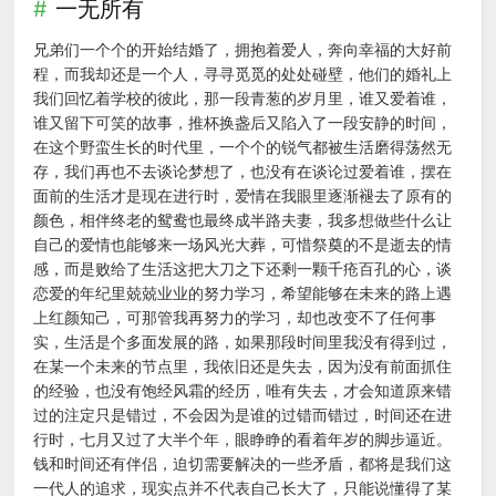
一无所有
兄弟们一个个的开始结婚了，拥抱着爱人，奔向幸福的大好前
程，而我却还是一个人，寻寻觅觅的处处碰壁，他们的婚礼上
我们回忆着学校的彼此，那一段青葱的岁月里，谁又爱着谁，
谁又留下可笑的故事，推杯换盏后又陷入了一段安静的时间，
在这个野蛮生长的时代里，一个个的锐气都被生活磨得荡然无
存，我们再也不去谈论梦想了，也没有在谈论过爱着谁，摆在
面前的生活才是现在进行时，爱情在我眼里逐渐褪去了原有的
颜色，相伴终老的鸳鸯也最终成半路夫妻，我多想做些什么让
自己的爱情也能够来一场风光大葬，可惜祭奠的不是逝去的情
感，而是败给了生活这把大刀之下还剩一颗千疮百孔的心，谈
恋爱的年纪里兢兢业业的努力学习，希望能够在未来的路上遇
上红颜知己，可那管我再努力的学习，却也改变不了任何事
实，生活是个多面发展的路，如果那段时间里我没有得到过，
在某一个未来的节点里，我依旧还是失去，因为没有前面抓住
的经验，也没有饱经风霜的经历，唯有失去，才会知道原来错
过的注定只是错过，不会因为是谁的过错而错过，时间还在进
行时，七月又过了大半个年，眼睁睁的看着年岁的脚步逼近。
钱和时间还有伴侣，迫切需要解决的一些矛盾，都将是我们这
一代人的追求，现实点并不代表自己长大了，只能说懂得了某