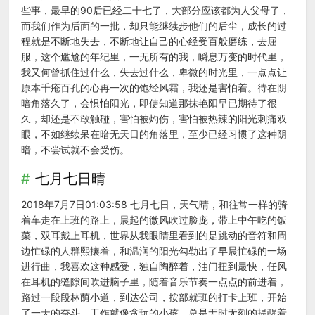
些事，最早的90后已经二十七了，大部分应该都为人父母了，
而我们作为后面的一批，却只能继续步他们的后尘，成长的过
程就是不断地失去，不断地让自己的心经受百般磨练，去屈
服，这个尴尬的年纪里，一无所有的我，瞬息万变的时代里，
我又何曾抓住过什么，失去过什么，卑微的时光里，一点点让
原本千疮百孔的心再一次的饱经风霜，我还是害怕着。待在阴
暗角落久了，会惧怕阳光，即使知道那抹艳阳早已期待了很
久，却还是不敢触碰，害怕被灼伤，害怕被热辣的阳光刺痛双
眼，不如继续呆在暗无天日的角落里，至少已经习惯了这种阴
暗，不尝试就不会受伤。
七月七日晴
2018年7月7日01:03:58 七月七日，天气晴，和往常一样的骑
着车走在上班的路上，晨起的微风吹过脸庞，带上中午吃的饭
菜，双耳戴上耳机，世界从我眼睛里看到的是跳动的音符和周
边忙碌的人群熙攘着，和温润的阳光勾勒出了早晨忙碌的一场
进行曲，我喜欢这种感受，独自陶醉着，油门扭到最快，任风
在耳机的缝隙间吹进脑子里，随着音乐节奏一点点的前进着，
路过一段段林荫小道，到达公司，按部就班的打卡上班，开始
了一天的奋斗，工作就像贪玩的小孩，总是无时无刻的提醒着