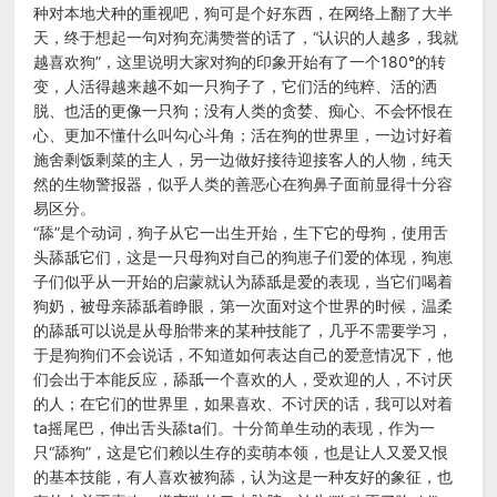
种对本地犬种的重视吧，狗可是个好东西，在网络上翻了大半
天，终于想起一句对狗充满赞誉的话了，“认识的人越多，我就
越喜欢狗”，这里说明大家对狗的印象开始有了一个180°的转
变，人活得越来越不如一只狗子了，它们活的纯粹、活的洒
脱、也活的更像一只狗；没有人类的贪婪、痴心、不会怀恨在
心、更加不懂什么叫勾心斗角；活在狗的世界里，一边讨好着
施舍剩饭剩菜的主人，另一边做好接待迎接客人的人物，纯天
然的生物警报器，似乎人类的善恶心在狗鼻子面前显得十分容
易区分。
“舔”是个动词，狗子从它一出生开始，生下它的母狗，使用舌
头舔舐它们，这是一只母狗对自己的狗崽子们爱的体现，狗崽
子们似乎从一开始的启蒙就认为舔舐是爱的表现，当它们喝着
狗奶，被母亲舔舐着睁眼，第一次面对这个世界的时候，温柔
的舔舐可以说是从母胎带来的某种技能了，几乎不需要学习，
于是狗狗们不会说话，不知道如何表达自己的爱意情况下，他
们会出于本能反应，舔舐一个喜欢的人，受欢迎的人，不讨厌
的人；在它们的世界里，如果喜欢、不讨厌的话，我可以对着
ta摇尾巴，伸出舌头舔ta们。十分简单生动的表现，作为一
只“舔狗”，这是它们赖以生存的卖萌本领，也是让人又爱又恨
的基本技能，有人喜欢被狗舔，认为这是一种友好的象征，也