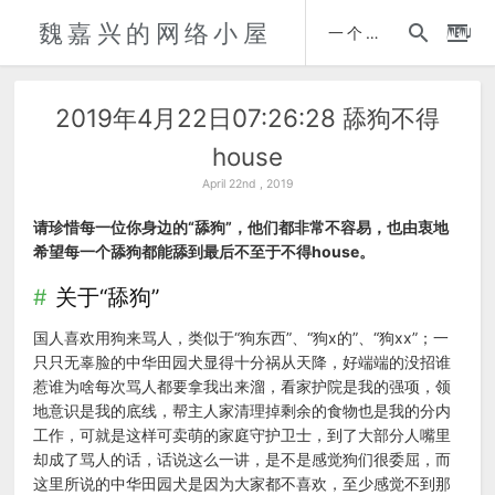
魏嘉兴的网络小屋
时间轴
一个人的自传
2019年4月22日07:26:28 舔狗不得
house
April 22nd , 2019
请珍惜每一位你身边的“舔狗”，他们都非常不容易，也由衷地
希望每一个舔狗都能舔到最后不至于不得house。
关于“舔狗”
国人喜欢用狗来骂人，类似于“狗东西”、“狗x的”、“狗xx”；一
只只无辜脸的中华田园犬显得十分祸从天降，好端端的没招谁
惹谁为啥每次骂人都要拿我出来溜，看家护院是我的强项，领
地意识是我的底线，帮主人家清理掉剩余的食物也是我的分内
工作，可就是这样可卖萌的家庭守护卫士，到了大部分人嘴里
却成了骂人的话，话说这么一讲，是不是感觉狗们很委屈，而
这里所说的中华田园犬是因为大家都不喜欢，至少感觉不到那