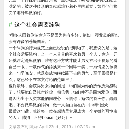
满足的，被这种畸形的奉献感填补着心里的感觉，如同他们接
受了那种卑微的好。
这个社会需要舔狗
“很多人围着你转也许不是因为你有多好，例如一颗发霉的蛋也
会有许多的苍蝇围着。”
一个舔狗的行为规范上面已经说的很明晰了，我想说的是，这
个社会需要舔狗，当一个人苦苦的喜欢着另一个人，也许一开
始就注定是卑微的，唯有这种方式才能让男女神出于眷顾的看
自己一眼，一鼓作气的舔换来一个回眸一笑，一厢情愿的舔换
来一句早晚安，就足矣成为继续舔下去的勇气，至于回报是什
么，这已经不在本文讨论的范畴里了。
也许最终，会获得男女神的回报，ta们因为你的所作所为感动
了，想要把自己托付给你，相信我，ta们并不是因为爱你，而
是因为出于人类本能的同理心，怜悯你，勉强的答应你。醒醒
吧，不要做卑微的舔狗，做一只自由自在的~中华田园犬！
最后这句话，献给每一位在感情里甘愿成为一个卑微的可怜虫
的人： 舔狗，不得house（好死）~
文章发布时间为: April 22nd , 2019 at 07:23 am