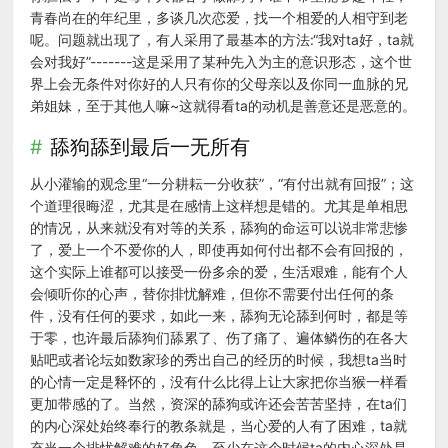
青春尚在的年纪里，多谈几次恋爱，找一个相爱的人相守到老
呢。问题就出现了，有人采用了最基本的方法:“我对ta好，ta就
会对我好”-------这是采用了某种先入为主的意识形态，这个世
界上会无条件对你好的人只有你的父母亲以及你同一血脉的兄
弟姐妹，至于其他人嘛~这就得看ta的动机是善意还是恶意的。
舔狗舔到最后一无所有
从小灌输的观念里“一分耕耘一分收获”，“有付出就有回报”；这
个道理很晦涩，尤其是在感情上这样想是错的。尤其是单相思
的情况，从来就没有对等的关系，舔狗的命运可以说非常悲惨
了，爱上一个不爱你的人，即使再如何付出都不会有回报的，
这个实际上谁都可以接受一份多余的爱，生活艰难，能有个人
会倾听你的心声，替你排忧解难，但你不需要付出任何的条
件，没有任何的要求，如此一来，舔狗无论舔到何时，都是等
于零，也许最后舔狗们舔累了、伤了痛了、遍体鳞伤的在各大
贴吧或者论坛如数家珍的秀出自己的经历的时候，我想ta当时
的心情一定是释怀的，没有什么比得上让大家把你当猴一样看
更加带感的了。当然，资深的舔狗或许还会苦苦坚持，在ta们
的内心深处始终奉行的教条就是，当心爱的人有了困难，ta就
充当一个排忧解难的好角色，至少在这个时候ta的内心深处是