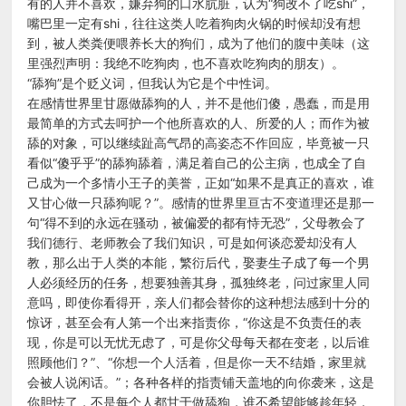
有的人并不喜欢，嫌弃狗的口水肮脏，认为“狗改不了吃shi”，
嘴巴里一定有shi，往往这类人吃着狗肉火锅的时候却没有想
到，被人类粪便喂养长大的狗们，成为了他们的腹中美味（这
里强烈声明：我绝不吃狗肉，也不喜欢吃狗肉的朋友）。
“舔狗”是个贬义词，但我认为它是个中性词。
在感情世界里甘愿做舔狗的人，并不是他们傻，愚蠢，而是用
最简单的方式去呵护一个他所喜欢的人、所爱的人；而作为被
舔的对象，可以继续趾高气昂的高姿态不作回应，毕竟被一只
看似“傻乎乎”的舔狗舔着，满足着自己的公主病，也成全了自
己成为一个多情小王子的美誉，正如“如果不是真正的喜欢，谁
又甘心做一只舔狗呢？”。感情的世界里亘古不变道理还是那一
句“得不到的永远在骚动，被偏爱的都有恃无恐”，父母教会了
我们德行、老师教会了我们知识，可是如何谈恋爱却没有人
教，那么出于人类的本能，繁衍后代，娶妻生子成了每一个男
人必须经历的任务，想要独善其身，孤独终老，问过家里人同
意吗，即使你看得开，亲人们都会替你的这种想法感到十分的
惊讶，甚至会有人第一个出来指责你，“你这是不负责任的表
现，你是可以无忧无虑了，可是你父母每天都在变老，以后谁
照顾他们？”、“你想一个人活着，但是你一天不结婚，家里就
会被人说闲话。”；各种各样的指责铺天盖地的向你袭来，这是
你胆怯了，不是每个人都甘于做舔狗，谁不希望能够趁年轻，