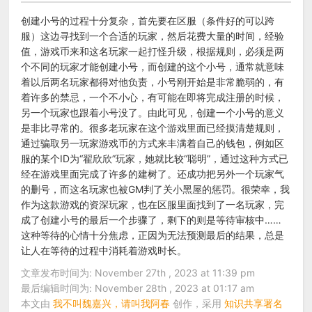
创建小号的过程十分复杂，首先要在区服（条件好的可以跨
服）这边寻找到一个合适的玩家，然后花费大量的时间，经验
值，游戏币来和这名玩家一起打怪升级，根据规则，必须是两
个不同的玩家才能创建小号，而创建的这个小号，通常就意味
着以后两名玩家都得对他负责，小号刚开始是非常脆弱的，有
着许多的禁忌，一个不小心，有可能在即将完成注册的时候，
另一个玩家也跟着小号没了。由此可见，创建一个小号的意义
是非比寻常的。很多老玩家在这个游戏里面已经摸清楚规则，
通过骗取另一玩家游戏币的方式来丰满着自己的钱包，例如区
服的某个ID为“翟欣欣”玩家，她就比较“聪明”，通过这种方式已
经在游戏里面完成了许多的建树了。还成功把另外一个玩家气
的删号，而这名玩家也被GM判了关小黑屋的惩罚。很荣幸，我
作为这款游戏的资深玩家，也在区服里面找到了一名玩家，完
成了创建小号的最后一个步骤了，剩下的则是等待审核中……
这种等待的心情十分焦虑，正因为无法预测最后的结果，总是
让人在等待的过程中消耗着游戏时长。
文章发布时间为: November 27th , 2023 at 11:39 pm
最后编辑时间为: November 28th , 2023 at 01:17 am
本文由
我不叫魏嘉兴，请叫我阿春
创作，采用
知识共享署名