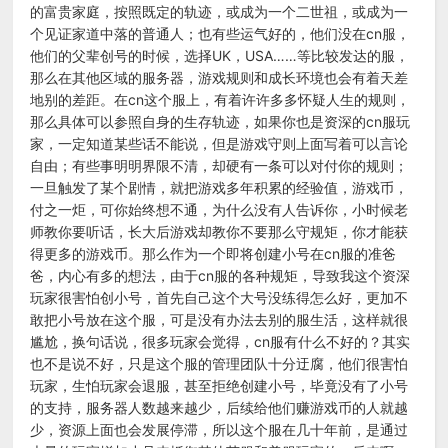
的富贵家庭，按照既定的轨迹，或成为一个二世祖，或成为一
个见证家道中落的普通人；也有些运气好的，他们没在cn服，
他们的父辈创号的时候，选择UK，USA……等比较发达的服，
那么在其他区域的服务器，游戏规则和成长环境也会有着天差
地别的差距。在cn这个服上，有着许许多多怀疑人生的规则，
那么具体可以参照自身的生存轨迹，如果你也是资深的cn服玩
家，一定知道某些话不能说，但是游戏守则上面写着可以言论
自由；有些事明明界限不清，却硬有一条可以对付你的规则；
一旦触发了某个剧情，就把游戏多年积累的经验值，游戏币，
付之一炬，可你始终想不通，为什么没有人告诉你，小时候老
师教你要听话，长大后游戏却教你不要那么守规矩，你才能获
得更多的游戏币。那么作为一个即将创建小号在cn服的准爸
爸，内心有多的想法，由于cn服的各种规矩，导致我这个资深
玩家很害怕创小号，首先自己这个大号没练得怎么好，更加不
敢把小号放在这个服，可是没有办法去别的服生活，这样就很
尴尬，换句话说，很多玩家会觉得，cn服有什么不好的？其实
也不是说不好，只是这个服的管理团队十分迂腐，他们很害怕
玩家，生怕玩家会退服，甚至拒绝创建小号，毕竟没有了小号
的支持，服务器人数越来越少，后续给他们赚游戏币的人就越
少，资源上面也会发展停滞，所以这个服在几十年前，是通过