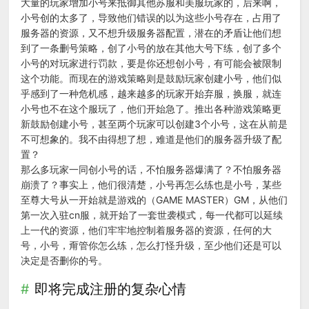
大量的玩家增加小号来抵御其他苏服和美服玩家的，后来啊，
小号创的太多了，导致他们错误的以为这些小号存在，占用了
服务器的资源，又不想升级服务器配置，潜在的矛盾让他们想
到了一条删号策略，创了小号的放在其他大号下练，创了多个
小号的对玩家进行罚款，要是你还想创小号，有可能会被限制
这个功能。而现在的游戏策略则是鼓励玩家创建小号，他们似
乎感到了一种危机感，越来越多的玩家开始弃服，换服，就连
小号也不在这个服玩了，他们开始急了。推出各种游戏策略更
新鼓励创建小号，甚至两个玩家可以创建3个小号，这在从前是
不可想象的。我不由得想了想，难道是他们的服务器升级了配
置？
那么多玩家一同创小号的话，不怕服务器爆满了？不怕服务器
崩溃了？事实上，他们很清楚，小号再怎么练也是小号，某些
至尊大号从一开始就是游戏的（GAME MASTER）GM，从他们
第一次入驻cn服，就开始了一套世袭模式，每一代都可以延续
上一代的资源，他们牢牢地控制着服务器的资源，任何的大
号，小号，甭管你怎么练，怎么打怪升级，至少他们还是可以
决定是否删你的号。
即将完成注册的复杂心情