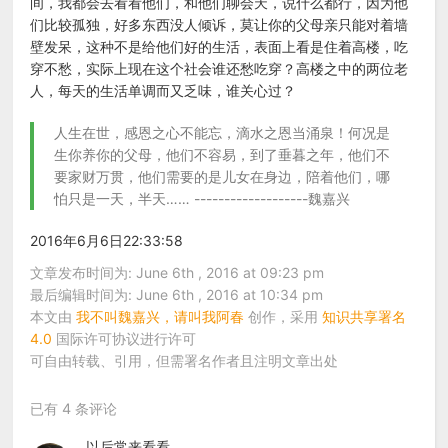
间，我都会去看看他们，和他们聊会天，说什么都行，因为他
们比较孤独，好多东西没人倾诉，莫让你的父母亲只能对着墙
壁发呆，这种不是给他们好的生活，表面上看是住着高楼，吃
穿不愁，实际上现在这个社会谁还愁吃穿？高楼之中的两位老
人，每天的生活单调而又乏味，谁关心过？
人生在世，感恩之心不能忘，滴水之恩当涌泉！何况是
生你养你的父母，他们不容易，到了垂暮之年，他们不
要家财万贯，他们需要的是儿女在身边，陪着他们，哪
怕只是一天，半天…… -------------------魏嘉兴
2016年6月6日22:33:58
文章发布时间为: June 6th , 2016 at 09:23 pm
最后编辑时间为: June 6th , 2016 at 10:34 pm
本文由
我不叫魏嘉兴，请叫我阿春
创作，采用
知识共享署名
4.0
国际许可协议进行许可
可自由转载、引用，但需署名作者且注明文章出处
已有 4 条评论
以后常来看看