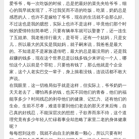
爱爷爷，每一次吃饭的时候，总是把最好的菜先夹给爷爷，细
心的我早就发现了，不过我笑而不语的吃饭，吃菜，奶奶总是
感恩的人，也许不是嫁给了爷爷，现在的生活就不会那么好。
不过这也是我的臆想，实际上也许不是这样，毕竟他们那个时
候的爱情特别简单吧，只要有辆单车就可以娶妻了，还一连生
了五姐弟、我老爸排行最大，是哥哥，还有一个姑妈，只是女
儿，所以最大的其实是我姑妈，就子嗣来说，我爸爸是最大
的。不知道是不是家族遗传吧，最大的总是最没用的，还是我
叔赚的钱多，现在这个世界总是以钱多钱少来评论一个人，哪
怕这个人以前是个罪犯，只要他有钱了，那么他就是个企业
家，这个人老实巴交一辈子，身上揣着没钱，连说话都不敢大
声说。
在我眼里，这一切格局似乎就是这样，但实际上，爷爷奶奶一
天天老去了，哪怕再多的钱，也买不回他们的青春，他们的福
能享多少？时间残忍的剥夺他们的健康、记忆力、还有他们的
生命。生前不尽孝，难道非要到他们老去的那天才来后悔，自
己真的好残忍，不能深层次的想想，子欲养而亲不待，这个道
理究竟有多少年轻人忙碌着事业却忽略了家里二老的身体健康
呢？
每每想到这些，我就不由自主的揪着一颗心，所以只要有时