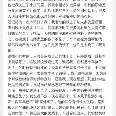
他把我关进了小房间里，我就拿起砖头把尿罐（农村的尿罐是
收集尿淋菜的）砸了，而后还把爷爷的手抓的到处是血，很多
人说你小时候怎么那么过分啊，对你爷爷奶奶那么坏。
还记得有一次爷爷打了我，我害怕的躲进了别人家的屋后面，
直到晚上九点多才回去，其实那段时间很多同村里的人都打着
灯喊我的名字，找我，乡村的厢里厢邻特别淳朴，也特别热
心，都说观丁老师家里的孩子不见了，个个都在外面帮忙找，
最后我自己走出来了，也许是因为饿了，也许是太晚了，我害
怕。
往往小的时候，人总是依着自己的性子走，从那以后，我基本
上就学乖了，谁说我没叛逆过呢，谁说我一直都是个乖孩子
呢？小的时候特别调皮的，经常在学校就鬼点子特多。不过最
值得骄傲的还有一次是数学考了99分，我记得很清楚，因为那
个时候数学老师对我特别好，还抱我，现在想想，到底好学生
还是待遇好啊，只是自己早已忘记了当年的那种感觉。
而后，爷爷奶奶逐渐老了，满头银发，只有奶奶平时注重吧，
可能是染了头发也说不定，现在看起来，爷爷几乎是满头银
发，两耳早已不“闻”窗外事了，他的耳朵有惯性的失聪，需要
很大声的和他说话才能听得见，奶奶则是比较好。估计是旧社
会的时候，年龄差距大的关系吧，不过看得出来，其实奶奶很