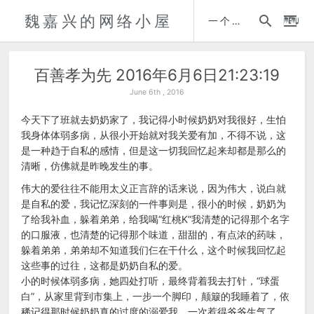
魏嘉兴的网络小屋
时间轴
一个人的自传
百善孝为先 2016年6月6日21:23:19
June 6th , 2016
今天下了班就去奶奶家了，我记得小时候奶奶对我很好，生怕
我身体体弱多病，从很小开始就对我关爱有加，不得不说，这
是一种趋于自私的感情，但是这一切我回忆起来却都是那么的
清晰，仿佛就是昨晚发生的事。
伟大的爱往往不能用太义正言辞的话来说，因为伟大，说白就
是自私的爱，我记忆深刻的一件事则是，很小的时候，奶奶为
了给我补血，躲着弟弟，给我喝“红桃K”我清楚的记得那个名字
的口服液，也清楚的记得那个味道，甜甜的，有点浓的药味，
躲着弟弟，弟弟却不知道我们仨在干什么，这个时候我回忆起
这些事的过往，这都是奶奶自私的爱。
小的时候体弱多病，她四处打听，最终背着我去打针，“球蛋
白”，从家里背到市集上，一步一个脚印，颠簸的我睡着了，依
稀记得那时候奶奶真的过度的溺爱我，一次惹得爷爷生气了，