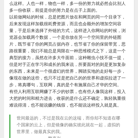
么这样。人也一样，物也一样，多一份的努力就必然会比别人
多一份收获，前提是你的努力是在点子上面的。
以前做网站的时候，总是把图片放在和网页的同一个目录下，
后来发现这样加载很耗费资源，而且也会额外的增加空间容
量，于是后来选择了外链的方式，这样进入你网站的时候，浏
览器会加载两个数据，一个是你放在另一个空间里的外链图
片，既节省了你的网页占据内存，也节省了你的保留带宽，思
路很重要，我们不能总是局限在一种思维模式之下，这是一个
典型的接力，虽然在许多大牛面前，这种雕虫小技不值一提，
但是对于正在学习和成长的我来说，所要面对的则是更加复杂
的东西，未来是一个很虚幻的世界，脚踏实地的走好每一步，
像现在做的这些，也只不过是把自己的的世界和虚拟拉进了一
步，将真哪句，互联网，真的是个有施展自己才华的空间。
有些人利用互联网赚了不少的钞票，也有些人像我这样，投入
大把的时间和精力进去，收获的是什么还不确定，孰轻孰重很
难说得清，也不能说赚的钱假，也不能说这样投入就是真。
世间最远的，不过是我在云的这端，而你却不知道在哪
个国家的云上，但是镜像的确实彼此就在一起，虚拟的
世界里，做最真实的我。