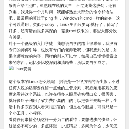
够将它给“征服”，虽然现在说的太早，不过凭我这股劲，还有
兴趣，我觉得一个月时间，我能够熟悉大部分的命令和语法
吧，最常用的莫过于ping 和，Windows的cmd一样的命令，这
个可以通用，类似于copy ，Linux里面只要cp就行了，简写了
好多，还有诸如很多高深的，需要root权限的，那些大部分没
有涉足。
处于一个低级的入门学徒，我想说自学的路上很艰辛，我没有
专门的师傅引导，也没有专门的老师教我，但我想到的是，如
果老师教你的内容，同样的别人可以学，如果自己慢慢摸索出
来的东西，记忆会比较深刻和清晰些，所以要自学成才。
这个版本的Linux怎么说呢，据说是一个很厉害的衍生版，不过
任何人说的话都要保留一点他的主管原则，我必须用客观的态
度来看待这个系统，也许在很多人眼里确实很出众，很厉害，
就好像钳子利用了省力费距离的目的可以把铁丝夹断一样，生
活中许多东西别人看来很厉害的，但是在你眼里，可能只是一
个小工具，小程序。
看待任何事情必须这样一分为二的看待，要想进步的快些，怀
疑是必不可少的，多点怀疑，少点猜忌，多问为什么，少问怎