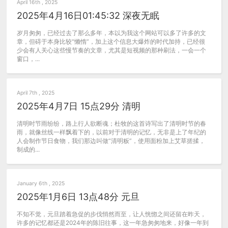
April 16th , 2025
2025年4月16日01:45:32 深夜无眠
岁月匆匆，已经过去了那么多年，本以为我这个网站可以多了许多的文
章，但碍于本身比较“懒惰”，加上这个信息大爆炸的时代加持，已经很
少会有人关心这些慢节奏的文章，尤其是短视频的那种刷法，一会一个
窗口，...
April 7th , 2025
2025年4月7日 15点29分 清明
清明时节雨纷纷，路上行人欲断魂；杜牧的这首诗写出了清明时节的春
雨，就像丝线一样飘着下的，以前对于清明的记忆，无非是上了年纪的
人会制作节日食物，我们那边叫做“清明粄”，使用面粉加上艾草搓揉，
制成的...
January 6th , 2025
2025年1月6日 13点48分 元旦
不知不觉，元旦踏着急促的步伐悄然而至，让人恍惚之间还留在昨天，
许多的记忆都还是2024年的陈旧往事，这一年急匆匆地来，好像一年到