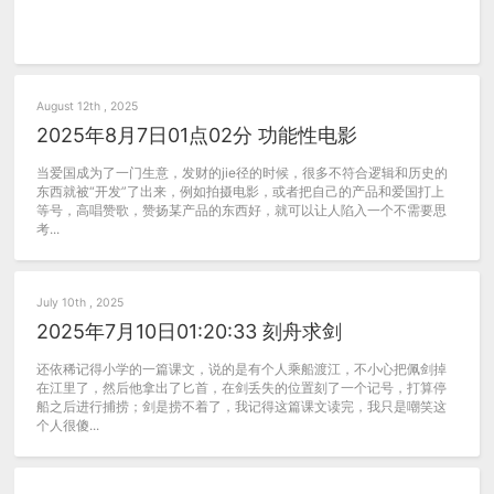
August 12th , 2025
2025年8月7日01点02分 功能性电影
当爱国成为了一门生意，发财的jie径的时候，很多不符合逻辑和历史的
东西就被“开发”了出来，例如拍摄电影，或者把自己的产品和爱国打上
等号，高唱赞歌，赞扬某产品的东西好，就可以让人陷入一个不需要思
考...
July 10th , 2025
2025年7月10日01:20:33 刻舟求剑
还依稀记得小学的一篇课文，说的是有个人乘船渡江，不小心把佩剑掉
在江里了，然后他拿出了匕首，在剑丢失的位置刻了一个记号，打算停
船之后进行捕捞；剑是捞不着了，我记得这篇课文读完，我只是嘲笑这
个人很傻...