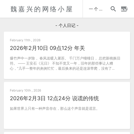
魏嘉兴的网络小屋
时间轴
一个人的自传
- 个人日记 -
February 11th , 2026
2026年2月10日 09点12分 年关
爆竹声中一岁除， 春风送暖入屠苏。 千门万户曈曈日， 总把新桃换旧
符。 —— 王安石《元日》 不知不觉又一年，旧年的那些事让人糟
心，“几乎一整年的匆匆忙忙，最后换来的还是连滚带爬，没有了...
February 10th , 2026
2026年2月3日 12点24分 说谎的传统
如果世界上只有一种声音存在，那么这个声音就是谎言。